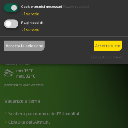
Il Tempo
Cookie tecnici necessari
(Always required)
↓
1
servizio
Friday, 07.08.
Plugin sociali
min.
14 °C
↓
1
servizio
max.
29 °C
Saturday, 08.08.
Accetta la selezione
Accetta tutto
min.
12 °C
max.
31 °C
Realizzato con Klaro!
Sunday, 09.08.
min.
15 °C
max.
32 °C
powered by OpenWeather
Vacanze a tema
Sentiero panoramico dell'Altmühltal
Ciclabile dell'Altmühl