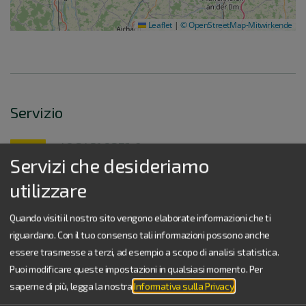
Leaflet
|
© OpenStreetMap-Mitwirkende
Servizio
+49 8421 9876-0
Servizi che desideriamo
Lun.-ven.: 9.00-17.00
Sab., dom., festivi: 10.00-17.00
utilizzare
info@naturpark-altmuehltal.de
Quando visiti il nostro sito vengono elaborate informazioni che ti
Come possiamo esservi utili?
Inviateci un messaggio.
riguardano. Con il tuo consenso tali informazioni possono anche
essere trasmesse a terzi, ad esempio a scopo di analisi statistica.
Opuscoli
Puoi modificare queste impostazioni in qualsiasi momento.
Per
Materiale illustrativo e download
saperne di più, legga la nostra
Informativa sulla Privacy
.