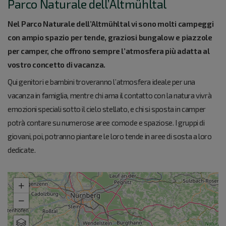
Parco Naturale dell’Altmühltal
Nel Parco Naturale dell’Altmühltal vi sono molti campeggi
con ampio spazio per tende, graziosi bungalow e piazzole
per camper, che offrono sempre l’atmosfera più adatta al
vostro concetto di vacanza.
Qui genitori e bambini troveranno l’atmosfera ideale per una
vacanza in famiglia, mentre chi ama il contatto con la natura vivrà
emozioni speciali sotto il cielo stellato, e chi si sposta in camper
potrà contare su numerose aree comode e spaziose. I gruppi di
giovani, poi, potranno piantare le loro tende in aree di sosta a loro
dedicate.
+
−
Cartina