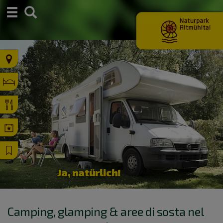
S
u
c
h
e
Ja, natürlich!
Camping, glamping & aree di sosta nel