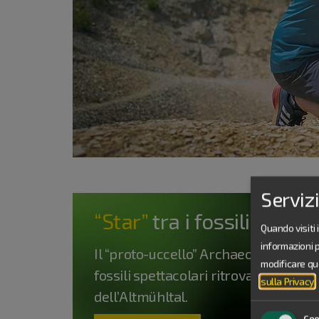
Serviz
“Star”
tra i fossili della
Quando visiti 
informazioni 
Il “proto-uccello” Archaeopteryx, picc
modificare qu
fossili spettacolari ritrovati nel Par
sulla Privacy
.
dell’Altmühltal.
Coo