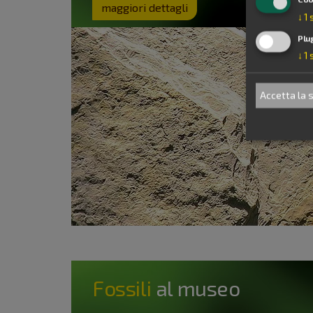
maggiori dettagli
↓
1
Plu
↓
1
Accetta la 
Fossili
al museo