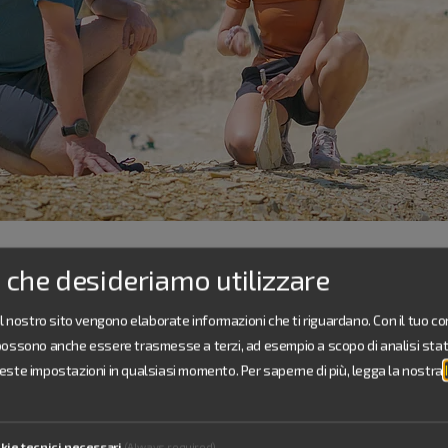
i che desideriamo utilizzare
 regione
il nostro sito vengono elaborate informazioni che ti riguardano. Con il tuo c
possono anche essere trasmesse a terzi, ad esempio a scopo di analisi stati
oli predatori ed altri
este impostazioni in qualsiasi momento.
Per saperne di più, legga la nostra
co Naturale
kie tecnici necessari
(Always required)