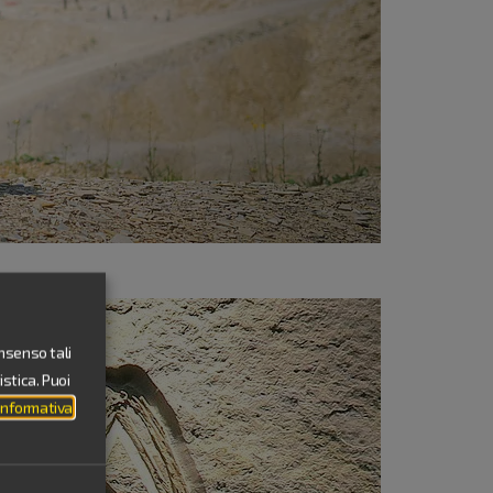
onsenso tali
stica. Puoi
Informativa