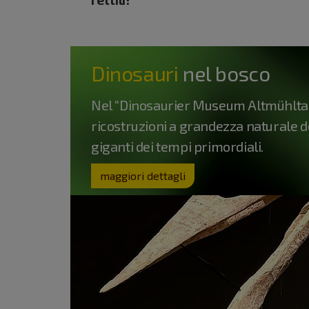
Dinosauri
nel bosco
Nel “Dinosaurier Museum Altmühltal
ricostruzioni a grandezza naturale d
giganti dei tempi primordiali.
maggiori dettagli