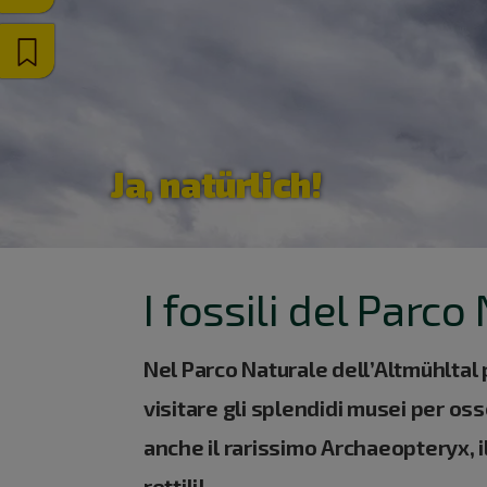
Ja, natürlich!
I fossili del Parc
Nel Parco Naturale dell’Altmühltal p
visitare gli splendidi musei per os
anche il rarissimo Archaeopteryx, il
rettili!