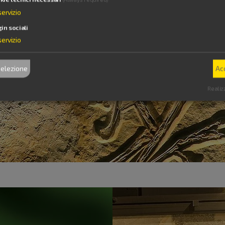
servizio
gin sociali
servizio
selezione
Ac
Realiz