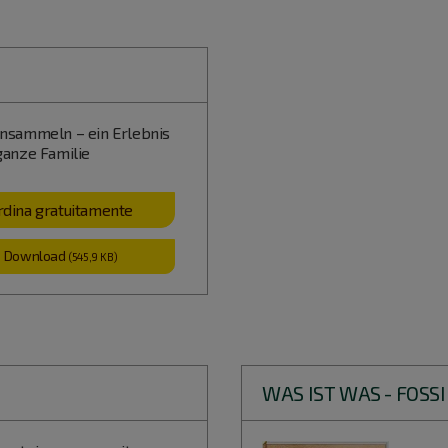
ensammeln – ein Erlebnis
 ganze Familie
rdina gratuitamente
Download
(545,9 KB)
WAS IST WAS - FOSSI