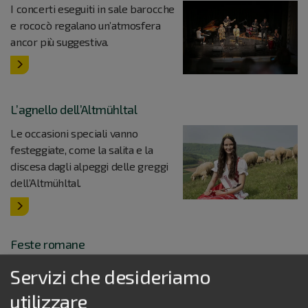
I concerti eseguiti in sale barocche
e rococò regalano un’atmosfera
ancor più suggestiva.
L’agnello dell’Altmühltal
Le occasioni speciali vanno
festeggiate, come la salita e la
discesa dagli alpeggi delle greggi
dell’Altmühltal.
Feste romane
L’antichità romana rivive nelle
Servizi che desideriamo
feste storiche di Eining e
utilizzare
Weißenburg.