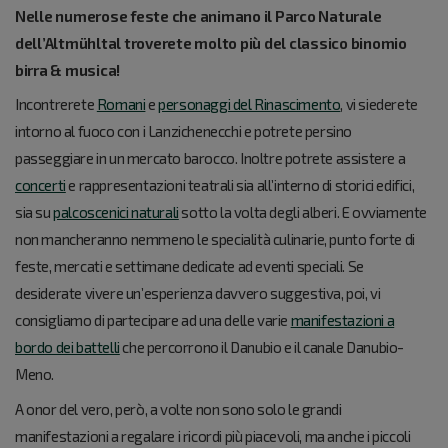
Nelle numerose feste che animano il Parco Naturale
dell’Altmühltal troverete molto più del classico binomio
birra & musica!
Incontrerete
Romani
e
personaggi del Rinascimento
, vi siederete
intorno al fuoco con i Lanzichenecchi e potrete persino
passeggiare in un mercato barocco. Inoltre potrete assistere a
concerti
e rappresentazioni teatrali sia all’interno di storici edifici,
sia su
palcoscenici naturali
sotto la volta degli alberi. E ovviamente
non mancheranno nemmeno le specialità culinarie, punto forte di
feste, mercati e settimane dedicate ad eventi speciali. Se
desiderate vivere un’esperienza davvero suggestiva, poi, vi
consigliamo di partecipare ad una delle varie
manifestazioni a
bordo dei battelli
che percorrono il Danubio e il canale Danubio-
Meno.
A onor del vero, però, a volte non sono solo le grandi
manifestazioni a regalare i ricordi più piacevoli, ma anche i piccoli