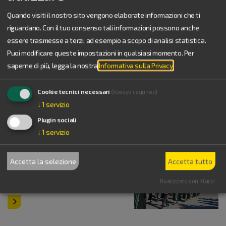
Quando visiti il nostro sito vengono elaborate informazioni che ti
riguardano. Con il tuo consenso tali informazioni possono anche
essere trasmesse a terzi, ad esempio a scopo di analisi statistica.
Feste a bordo
Puoi modificare queste impostazioni in qualsiasi momento.
Per
Quale modo migliore di
saperne di più, legga la nostra
Informativa sulla Privacy
.
festeggiare il solstizio o l’autunno
dorato con gite in battello e
Cookie tecnici necessari
(Always required)
spettacoli di fuochi d’artificio?
↓
1
servizio
Plugin sociali
↓
1
servizio
Tradizioni storiche: Weißenburg e gli Schützenzeche
Weißenburg rende onore alle sue
Accetta la selezione
Accetta tutto
associazioni di tiro a segno con una
Realizzato con Klaro!
tradizione secolare.