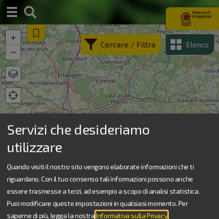
S
u
c
+
Cercare / Filtra
Elenco
h
−
e
Cartina
Satellitare
topografico
Servizi che desideriamo
utilizzare
Quando visiti il nostro sito vengono elaborate informazioni che ti
riguardano. Con il tuo consenso tali informazioni possono anche
essere trasmesse a terzi, ad esempio a scopo di analisi statistica.
Puoi modificare queste impostazioni in qualsiasi momento.
Per
saperne di più, legga la nostra
Informativa sulla Privacy
.