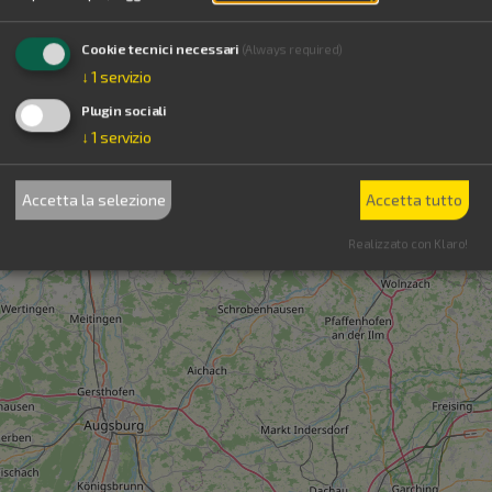
Cookie tecnici necessari
(Always required)
↓
1
servizio
Plugin sociali
↓
1
servizio
Accetta la selezione
Accetta tutto
Realizzato con Klaro!