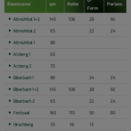
U-
Raumname
qm
Reihe
Parlam.
Form
Altmühltal 1+2
145
108
28
60
Altmühltal 2
65
22
24
Altmühltal 1
80
Arzberg 1
65
Arzberg 2
35
Biberbach 1
80
24
24
Biberbach 1+2
145
108
28
60
Biberbach 2
65
22
24
Festsaal
160
110
50
80
Hirschberg
35
18
13