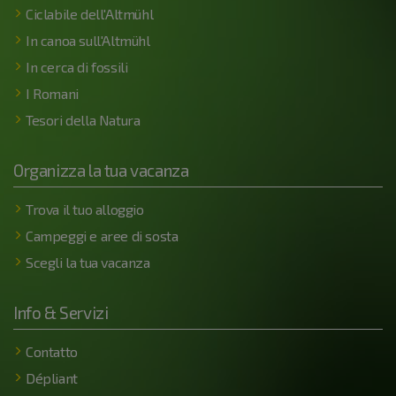
Ciclabile dell'Altmühl
In canoa sull'Altmühl
In cerca di fossili
I Romani
Tesori della Natura
Organizza la tua vacanza
Trova il tuo alloggio
Campeggi e aree di sosta
Scegli la tua vacanza
Info & Servizi
Contatto
Dépliant