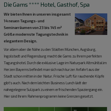
Die Gams **** Hotel, Gasthof, Spa
Wir bieten Ihnen in unseren insgesamt
14 neuen Tagungs- und
Seminarräumen von 23 bis 145 m²
Größe modernste Tagungstechnik in
elegantem Design.
Vor allem aber die Nähe zu den Städten München, Augsburg,
Ingolstadt und Regensburg macht die Gams zu Ihrem perfekten
Tagungshotel. Durch die exklusive Lage im Naturpark Altmühltal im
Herzen Bayerns befindet man sich nach kurzer Anfahrt aus der
Stadt schon mitten in der Natur. Frische Luft für rauchende Köpfe
gibt’s auch. Nach dem leichten Business Lunch lädt der
nahegelegene Sulzpark zu einem erfrischenden Spaziergang ein.
Hier sind Ihrem Rahmenprogramm keine Grenzen gesetzt.