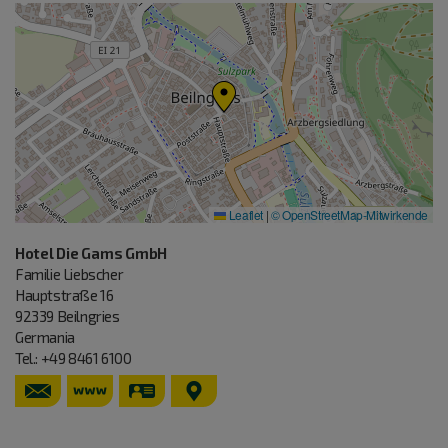
Leaflet
|
© OpenStreetMap-Mitwirkende
Hotel Die Gams GmbH
Familie
Liebscher
Hauptstraße 16
92339
Beilngries
Germania
Tel.:
+49 8461 6100
https://www.hotel-gams.de
vCard
GPS:
49°2'4.98''N
11°28'28.63''E