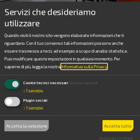
Servizi che desideriamo
utilizzare
Quando visiti il nostro sito vengono elaborate informazioni che ti
riguardano. Con il tuo consenso tali informazioni possono anche
essere trasmesse a terzi, ad esempio a scopo di analisi statistica.
Puoi modificare queste impostazioni in qualsiasi momento.
Per
saperne di più, legga la nostra
Informativa sulla Privacy
.
Cookie tecnici necessari
(Always required)
↓
1
servizio
Plugin sociali
↓
1
servizio
Accetta la selezione
Accetta tutto
Realizzato con Klaro!