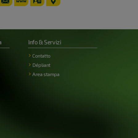
burg.de/de/unsere-museen/roemische-thermen
www.weissenburg.de
vCard
GPS:
'E
49°1'53.47''N
10°58'13.84''E
a
Info & Servizi
Contatto
Dépliant
Area stampa