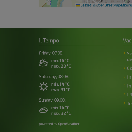
Leaflet
|
© OpenStreetMap-Mitwir
Il Tempo
Vac
Friday, 07.08.
Se
de
min.
16 °C
max.
28 °C
Ci
Saturday, 08.08.
In
min.
14 °C
In
max.
31 °C
I 
Sunday, 09.08.
Te
min.
14 °C
max.
32 °C
powered by OpenWeather