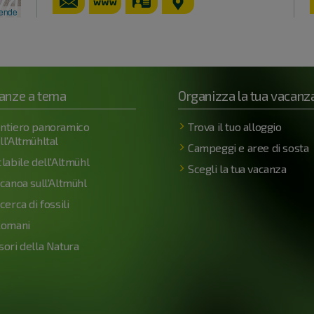
https://www.museen-weissen
vCard
GPS:
kende
49°1'49.74''N
10°57'30.59'
anze a tema
Organizza la tua vacanz
ntiero panoramico
Trova il tuo alloggio
ll'Altmühltal
Campeggi e aree di sosta
clabile dell'Altmühl
Scegli la tua vacanza
 canoa sull'Altmühl
 cerca di fossili
Romani
sori della Natura