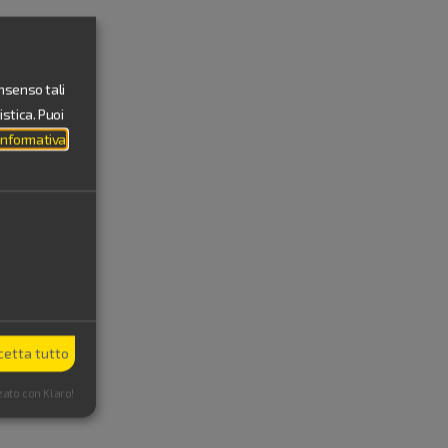
onsenso tali
stica. Puoi
Informativa
cetta tutto
zato con Klaro!