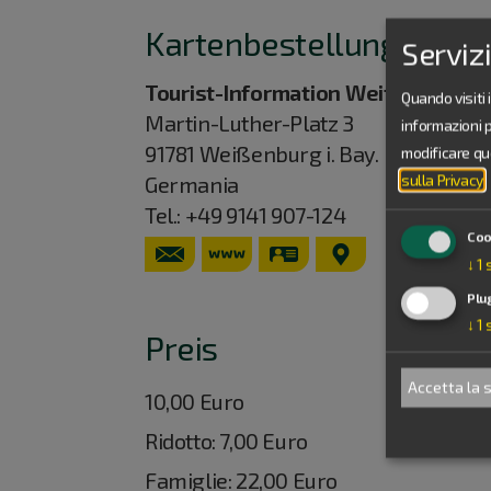
Kartenbestellung
Serviz
Tourist-Information Weißenburg
Quando visiti 
Martin-Luther-Platz 3
informazioni 
91781
Weißenburg i. Bay.
modificare qu
sulla Privacy
.
Germania
Tel.:
+49 9141 907-124
Coo
www.weissenburg.de
vCard
GPS:
↓
1
49°1'53.47''N
10°58
Plu
↓
1
Preis
Accetta la 
10,00 Euro
Ridotto: 7,00 Euro
Famiglie: 22,00 Euro