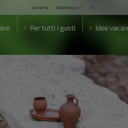
Sprache:
Italienisch
are
Per tutti i gusti
Idee vaca